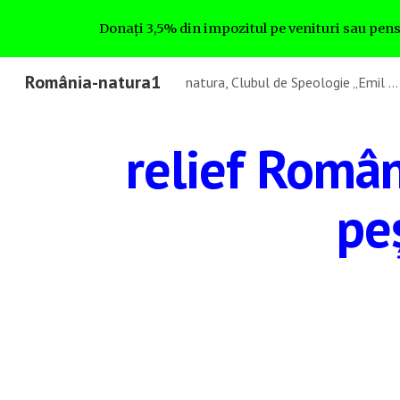
Donați 3,5% din impozitul pe venituri sau pens
Sk
România-natura1
natura, Clubul de Speologie „Emil Racoviță” București, romanianatura1 - GA4
relief Români
peş