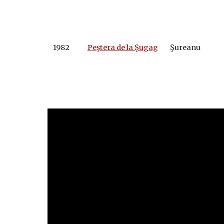
1982
Peştera de la Şugag
Şurean