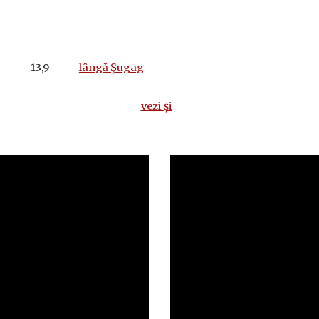
u 13,9
lângă Şugag
vezi și