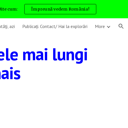
Uite cum:
Împreună vedem România!
ion
tăţi, azi
Publicați. Contact/ Hai la explorări
More
Cele mai lungi
nais