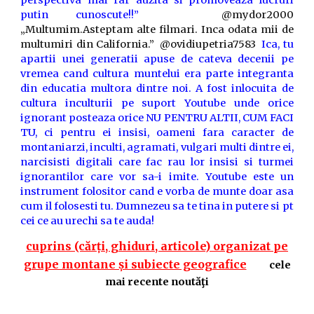
perspectiva mai rar auzita si promoveaza lucruri
putin cunoscute!!”
@mydor2000
„Multumim.Asteptam alte filmari. Inca odata mii de
multumiri din California.”
@ovidiupetria7583
Ica, tu
apartii unei generatii apuse de cateva decenii pe
vremea cand cultura muntelui era parte integranta
din educatia multora dintre noi. A fost inlocuita de
cultura inculturii pe suport Youtube unde orice
ignorant posteaza orice NU PENTRU ALTII, CUM FACI
TU, ci pentru ei insisi, oameni fara caracter de
montaniarzi, inculti, agramati, vulgari multi dintre ei,
narcisisti digitali care fac rau lor insisi si turmei
ignorantilor care vor sa-i imite. Youtube este un
instrument folositor cand e vorba de munte doar asa
cum il folosesti tu. Dumnezeu sa te tina in putere si pt
cei ce au urechi sa te auda!
cuprins (cărți, ghiduri, articole) organizat pe
grupe montane și subiecte geografice
cele
mai recente noutăţi