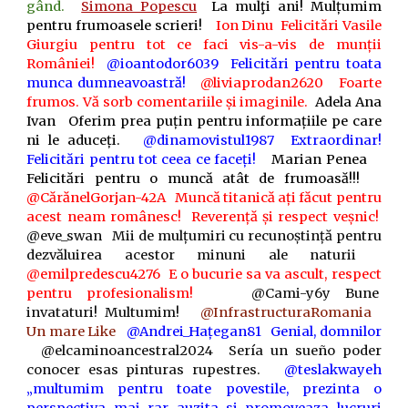
gând.
Simona Popescu
La mulţi ani! Mulțumim
pentru frumoasele scrieri!
Ion Dinu
Felicitări Vasile
Giurgiu pentru tot ce faci vis-a-vis de munții
României!
@ioantodor6039
Felicitări pentru toata
munca dumneavoastră!
@liviaprodan2620
Foarte
frumos. Vă sorb comentariile și imaginile.
Adela Ana
Ivan Oferim prea puțin pentru informațiile pe care
ni le aduceți.
@dinamovistul1987
Extraordinar!
Felicitări pentru tot ceea ce faceți!
Marian Penea
Felicitări pentru o muncă atât de frumoasă!!!
@CărănelGorjan-42A
Muncă titanică ați făcut pentru
acest neam românesc! Reverență și respect veșnic!
@eve_swan
Mii de mulțumiri cu recunoștință pentru
dezvăluirea acestor minuni ale naturii
@emilpredescu4276
E o bucurie sa va ascult, respect
pentru profesionalism!
@Cami-y6y
Bune
invataturi! Multumim!
@InfrastructuraRomania
Un mare Like
@Andrei_Hațegan81
Genial, domnilor
@elcaminoancestral2024
Sería un sueño poder
conocer esas pinturas rupestres.
@teslakwayeh
„multumim pentru toate povestile, prezinta o