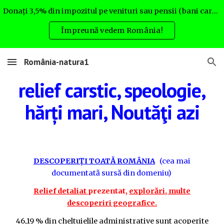
Donați 3,5% din impozitul pe venituri sau pensii (bani care altfel nu rămân la Dvs.) pentru România natura. Uite cum:
Skip to main content
Skip to navigation
Împreună vedem România!
România-natura1
relief carstic, speologie,
hărți mari,
Noutăţi azi
DESCOPERIŢI TOATĂ ROMÂNIA
(cea mai
documentată sursă din domeniu)
Relief detaliat
prezentat
,
explorări, multe
descoperiri geografice.
46,19 % din cheltuielile administrative sunt acoperite