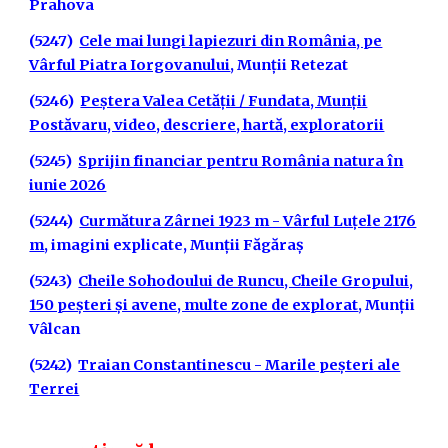
Prahova
(5247)
Cele mai lungi lapiezuri din România, pe
Vârful Piatra Iorgovanului
, Munții Retezat
(5246)
Peștera Valea Cetății / Fundata, Munții
Postăvaru, video, descriere, hartă, exploratorii
(5245)
Sprijin financiar pentru România natura în
iunie 2026
(5244)
Curmătura Zârnei 1923 m - Vârful Luțele 2176
m
, imagini explicate, Munții Făgăraș
(5243)
Cheile Sohodoului de Runcu, Cheile Gropului,
150 peșteri și avene, multe zone de explorat
, Munții
Vâlcan
(5242)
Traian Constantinescu - Marile peșteri ale
Terrei