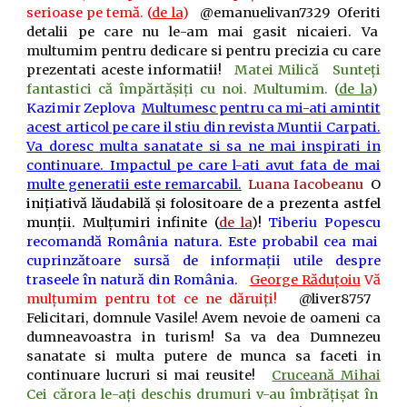
serioase pe temă. (
de la
)
@emanuelivan7329
Oferiti
detalii pe care nu le-am mai gasit nicaieri. Va
multumim pentru dedicare si pentru precizia cu care
prezentati aceste informatii!
Matei Milică
Sunteți
fantastici că împărtășiți cu noi. Multumim. (
de la
)
Kazimir Zeplova
Multumesc pentru ca mi-ati amintit
acest articol pe care il stiu din revista Muntii Carpati.
Va doresc multa sanatate si sa ne mai inspirati in
continuare. Impactul pe care l-ati avut fata de mai
multe generatii este remarcabil.
Luana Iacobeanu
O
inițiativă lăudabilă și folositoare de a prezenta astfel
munții. Mulțumiri infinite (
de la
)!
Tiberiu Popescu
recomandă
România natura
. Este probabil cea mai
cuprinzătoare sursă de informații utile despre
traseele în natură din România.
George Răduțoiu
Vă
mulțumim pentru tot ce ne dăruiți!
@liver8757
Felicitari, domnule Vasile! Avem nevoie de oameni ca
dumneavoastra in turism! Sa va dea Dumnezeu
sanatate si multa putere de munca sa faceti in
continuare lucruri si mai reusite!
Cruceană Mihai
Cei cărora le-ați deschis drumuri v-au îmbrățișat în