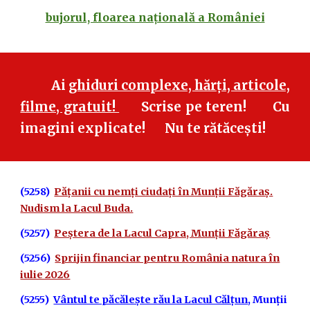
bujorul, floarea națională a României
Ai
ghiduri complexe, hărți, articole,
filme, gratuit!
Scrise pe teren! Cu
imagini explicate! Nu te rătăcești!
(5258)
Pățanii cu nemți ciudați în Munții Făgăraș.
Nudism la Lacul Buda.
(5257)
Peștera de la Lacul Capra, Munții Făgăraș
(5256)
Sprijin financiar pentru România natura în
iulie 2026
(5255)
Vântul te păcălește rău la Lacul Călțun
, Munții