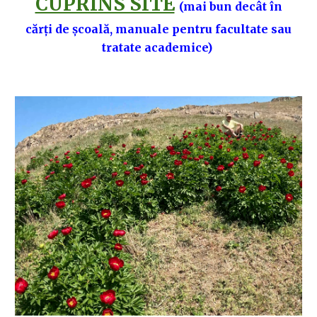
CUPRINS SITE
(mai bun decât în
cărți de școală, manuale pentru facultate sau
tratate academice)