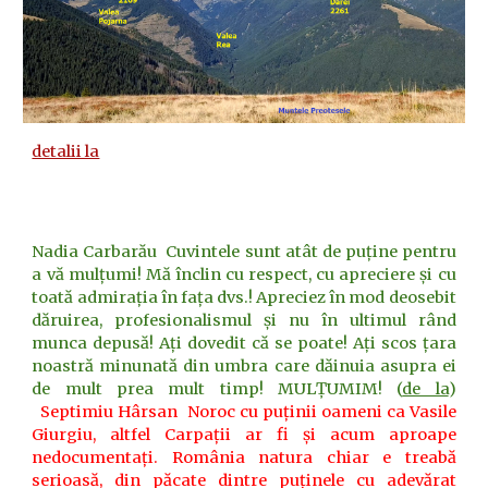
detalii la
Nadia Carbarău
Cuvintele sunt atât de puține pentru
a vă mulțumi! Mă înclin cu respect, cu apreciere și cu
toată admirația în fața dvs.! Apreciez în mod deosebit
dăruirea, profesionalismul și nu în ultimul rând
munca depusă! Ați dovedit că se poate! Ați scos țara
noastră minunată din umbra care dăinuia asupra ei
de mult prea mult timp! MULȚUMIM! (
de la
)
Septimiu Hârsan
Noroc cu puținii oameni ca
Vasile
Giurgiu
, altfel Carpații ar fi și acum aproape
nedocumentați. România natura chiar e treabă
serioasă, din păcate dintre puținele cu adevărat