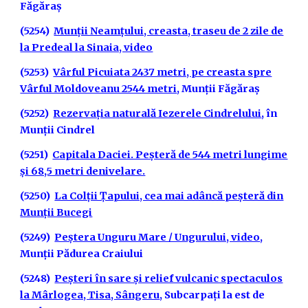
Făgăraș
(5254)
Munții Neamțului, creasta, traseu de 2 zile de
la Predeal la Sinaia, video
(5253)
Vârful Picuiata 2437 metri, pe creasta spre
Vârful Moldoveanu 2544 metri
, Munții Făgăraș
(5252)
Rezervația naturală Iezerele Cindrelului
, în
Munții Cindrel
(5251)
Capitala Daciei. Peșteră de 544 metri lungime
și 68,5 metri denivelare.
(5250)
La Colții Țapului, cea mai adâncă peșteră din
Munții Bucegi
(5249)
Peștera Unguru Mare / Ungurului, video
,
Munții Pădurea Craiului
(5248)
Peșteri în sare și relief vulcanic spectaculos
la Mârlogea, Tisa, Sângeru
, Subcarpați la est de