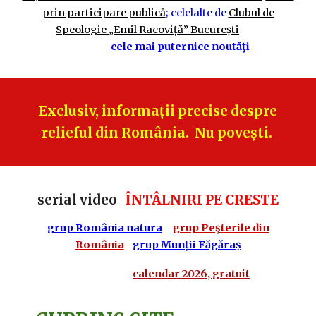
prin participare publică
; celelalte de
Clubul de
Speologie „Emil Racoviță” București
cele mai puternice noutăţi
Exclusiv, informații precise despre
relieful din România. Nu povești.
serial video
ÎNTÂLNIRI PE CRESTE
grup România natura
grup Peşterile din
România
grup Munții Făgăraș
calendar 2026, gratuit