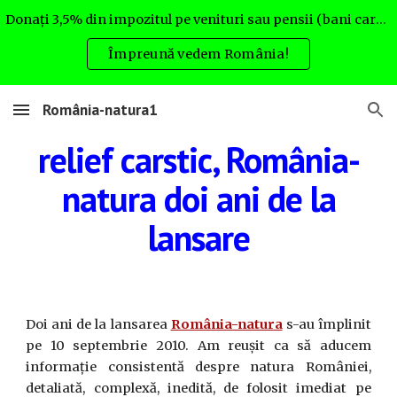
Donați 3,5% din impozitul pe venituri sau pensii (bani care altfel nu rămân la Dvs.) pentru România natura. Uite cum:
Skip to main content
Skip to navigation
Împreună vedem România!
România-natura1
relief carstic, România-
natura doi ani de la
lansare
Doi ani de la lansarea
România-natura
s-au împlinit
pe 10 septembrie 2010. Am reușit ca să aducem
informație consistentă despre natura României,
detaliată, complexă, inedită, de folosit imediat pe