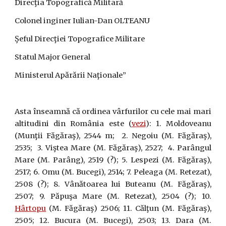
Direcţia Topografică Militară
Colonel inginer Iulian-Dan OLTEANU
Şeful Direcţiei Topografice Militare
Statul Major General
Ministerul Apărării Naţionale”
Asta înseamnă că ordinea vârfurilor cu cele mai mari
altitudini din România este (
vezi
): 1. Moldoveanu
(Munţii Făgăraş), 2544 m; 2. Negoiu (M. Făgăraş),
2535; 3. Viştea Mare (M. Făgăraş), 2527; 4. Parângul
Mare (M. Parâng), 2519 (?); 5. Lespezi (M. Făgăraş),
2517; 6. Omu (M. Bucegi), 2514; 7. Peleaga (M. Retezat),
2508 (?); 8. Vânătoarea lui Buteanu (M. Făgăraş),
2507; 9. Păpuşa Mare (M. Retezat), 2504 (?); 10.
Hârtopu
(M. Făgăraş) 2506; 11. Călţun (M. Făgăraş),
2505; 12. Bucura (M. Bucegi), 2503; 13. Dara (M.