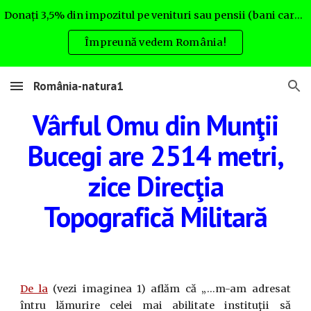
Donați 3,5% din impozitul pe venituri sau pensii (bani care altfel nu rămân la Dvs.) pentru România natura. Uite cum:
Skip to main content
Skip to navigation
Împreună vedem România!
România-natura1
Vârful Omu din Munţii
Bucegi are 2514 metri,
zice Direcţia
Topografică Militară
De la
(vezi imaginea 1) aflăm că „...m-am adresat
întru lămurire celei mai abilitate instituţii să