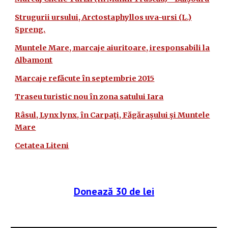
Strugurii ursului, Arctostaphyllos uva-ursi (L.)
Spreng.
Muntele Mare, marcaje aiuritoare, iresponsabili la
Albamont
Marcaje refăcute în septembrie 2015
Traseu turistic nou în zona satului Iara
Râsul, Lynx lynx, în Carpaţi, Făgăraşului şi Muntele
Mare
Cetatea Liteni
Donează 30 de lei