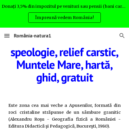
Donați 3,5% din impozitul pe venituri sau pensii (bani care altfel nu rămân la Dvs.) pentru România natura. Uite cum:
Skip to main content
Skip to navigation
Împreună vedem România!
România-natura1
speologie, relief carstic,
Muntele Mare, hartă,
ghid, gratuit
Este zona cea mai veche a Apusenilor, formată din
roci cristaline străpunse de un sâmbure granitic
(Alexandru Roşu - Geografia fizică a României -
Editura Didactică şi Pedagogică, Bucureşti, 1980).