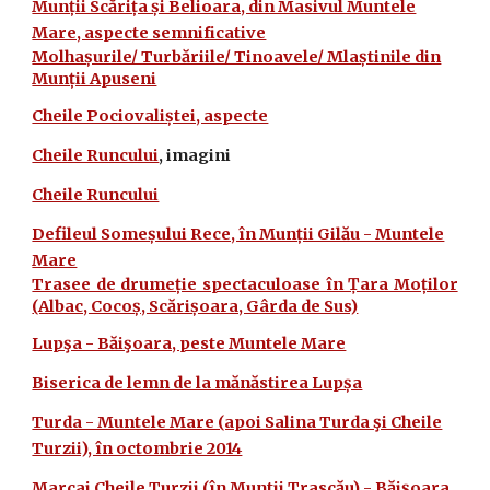
Munții Scărița și Belioara, din Masivul Muntele
Mare, aspecte semnificative
Molhașurile/ Turbăriile/ Tinoavele/ Mlaștinile din
Munții Apuseni
Cheile Pociovaliștei, aspecte
Cheile Runcului
, imagini
Cheile Runcului
Defileul Someșului Rece, în Munții Gilău - Muntele
Mare
Trasee de drumeție spectaculoase în Țara Moților
(Albac, Cocoș, Scărișoara, Gârda de Sus)
Lupşa - Băişoara, peste Muntele Mare
Biserica de lemn de la mănăstirea Lupșa
Turda - Muntele Mare (apoi Salina Turda şi Cheile
Turzii), în octombrie 2014
Marcaj Cheile Turzii (în Muntii Trascău) - Băişoara