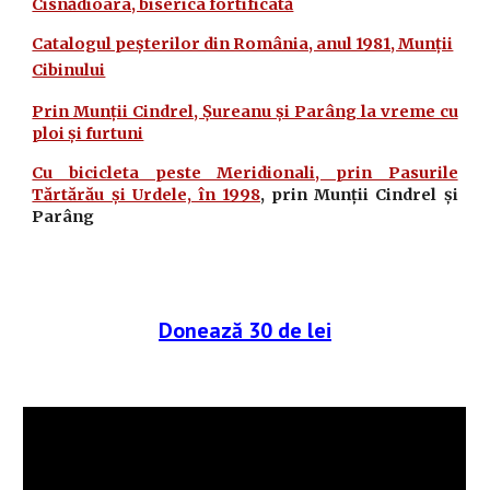
Cisnădioara, biserica fortificată
Catalogul peșterilor din România, anul 1981, Munții
Cibinului
Prin Munții Cindrel, Șureanu și Parâng la vreme cu
ploi și furtuni
Cu bicicleta peste Meridionali, prin Pasurile
Tărtărău și Urdele, în 1998
, prin Munții Cindrel și
Parâng
Donează 30 de lei