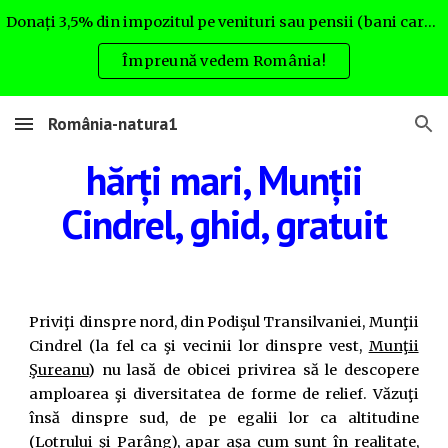
Donați 3,5% din impozitul pe venituri sau pensii (bani care altfel nu rămân la Dvs.) pentru România natura. Uite cum:
Skip to main content
Skip to navigation
Împreună vedem România!
România-natura1
hărți mari, Munții
Cindrel, ghid, gratuit
Priviţi dinspre nord, din Podişul Transilvaniei, Munţii
Cindrel (la fel ca şi vecinii lor dinspre vest,
Munţii
Şureanu
) nu lasă de obicei privirea să le descopere
amploarea şi diversitatea de forme de relief. Văzuţi
însă dinspre sud, de pe egalii lor ca altitudine
(Lotrului şi Parâng), apar aşa cum sunt în realitate,