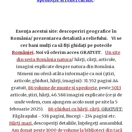
speologie și relief carstic
.
Esenţa acestui site: descoperiri geografice în
România/ prezentarea detaliată a reliefului. Vi se
cer bani mulți ca să fiți ghidați pe potecile
României
. Noi vă oferim acces GRATUIT.
Un site
din seria România natura
/ hărţi, cărţi, articole,
imagini explicate despre natura din România.
Nimeni nu oferă atâta informaţie ca noi (ştiri,
articole, ghiduri, hărţi, imagini): 31.552 pagini A4
gratuit,
86 volume de munte și speologie
, peste
5013
articole, știri, hărţi, 46.588 imagini explicate (ce și de
unde vedem, cum ajungem acolo sunt pe site la 5
februarie 2025).
86 ghiduri cu hărţi, cărţi
, GRATUIT:
Făgăraşului - 538 pagini, Bucegi - 234 pagini etc.
Hărţi mari
,
descoperiţi detaliile, înţelegeţi ansamblul.
Am donat peste 1000 de volume la biblioteci din țară