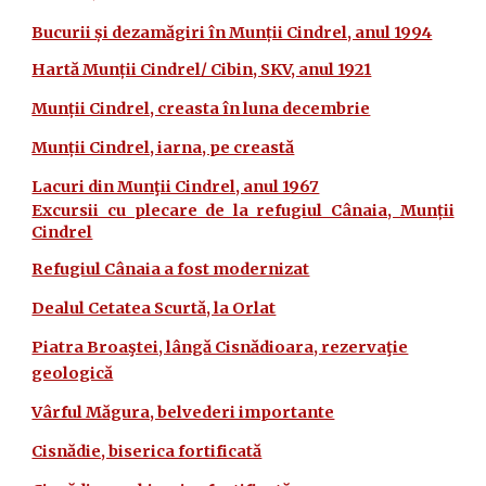
Bucurii și dezamăgiri în Munții Cindrel, anul 1994
Hartă Munții Cindrel/ Cibin, SKV, anul 1921
Munții Cindrel, creasta în luna decembrie
Munții Cindrel, iarna, pe creastă
Lacuri din Munţii Cindrel, anul 1967
Excursii cu plecare de la refugiul Cânaia, Munții
Cindrel
Refugiul Cânaia a fost modernizat
Dealul Cetatea Scurtă, la Orlat
Piatra Broaştei, lângă Cisnădioara, rezervaţie
geologică
Vârful Măgura, belvederi importante
Cisnădie, biserica fortificată