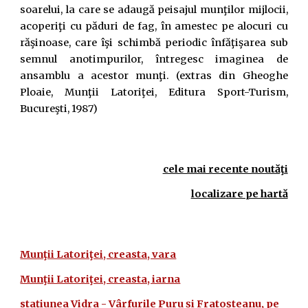
soarelui, la care se adaugă peisajul munţilor mijlocii,
acoperiţi cu păduri de fag, în amestec pe alocuri cu
răşinoase, care îşi schimbă periodic înfăţişarea sub
semnul anotimpurilor, întregesc imaginea de
ansamblu a acestor munţi. (extras din Gheoghe
Ploaie, Munţii Latoriţei, Editura Sport-Turism,
Bucureşti, 1987)
cele mai recente noutăţi
localizare pe hartă
Munţii Latoriţei, creasta, vara
Munţii Latoriţei, creasta, iarna
stațiunea Vidra - Vârfurile Puru și Fratoșteanu, pe