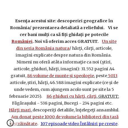
Esenţa acestui site: descoperiri geografice în
România/ prezentarea detaliată a reliefului. Vi se
cer bani mulți ca să fiți ghidați pe potecile
României
. Noi vă oferim acces GRATUIT.
Un site
din seria România natura
/ hărţi, cărţi, articole,
imagini explicate despre natura din România.
Nimeni nu oferă atâta informaţie ca noi (ştiri,
articole, ghiduri, hărţi, imagini): 31.552 pagini A4
gratuit,
86 volume de munte și speologie
, peste
5013
articole, știri, hărţi, 46.588 imagini explicate (ce și de
unde vedem, cum ajungem acolo sunt pe site la 5
februarie 2025).
86 ghiduri cu hărţi, cărţi
, GRATUIT:
Făgăraşului - 538 pagini, Bucegi - 234 pagini etc.
Hărţi mari
,
descoperiţi detaliile, înţelegeţi ansamblul.
Am donat peste 1000 de volume la biblioteci din țară
și străinătate
107 episoade video Întâlniri pe creste
.
.