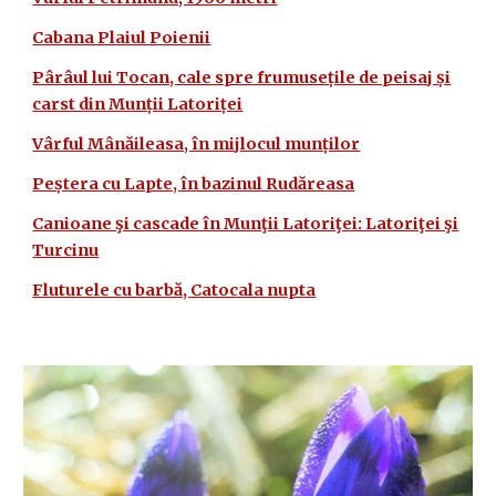
Cabana Plaiul Poienii
Pârâul lui Tocan, cale spre frumusețile de peisaj și
carst din Munții Latoriței
Vârful Mânăileasa, în mijlocul munților
Peștera cu Lapte, în bazinul Rudăreasa
Canioane şi cascade în Munţii Latoriţei: Latoriţei şi
Turcinu
Fluturele cu barbă, Catocala nupta