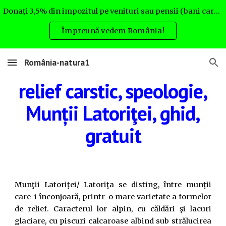
Donați 3,5% din impozitul pe venituri sau pensii (bani care altfel nu rămân la Dvs.) pentru România natura. Uite cum:
Skip to main content
Skip to navigation
Împreună vedem România!
România-natura1
relief carstic, speologie,
Munții Latoriţei, ghid,
gratuit
Munţii Latoriţei/ Latoriţa se disting, între munţii
care-i înconjoară, printr-o mare varietate a formelor
de relief. Caracterul lor alpin, cu căldări şi lacuri
glaciare, cu piscuri calcaroase albind sub strălucirea