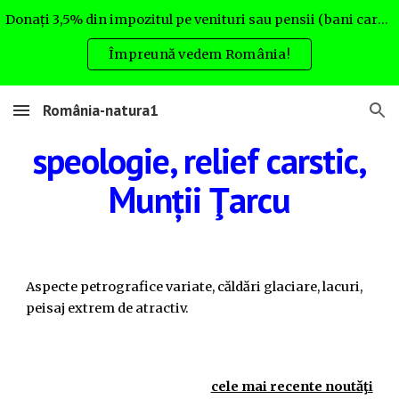
Donați 3,5% din impozitul pe venituri sau pensii (bani care altfel nu rămân la Dvs.) pentru România natura. Uite cum:
Skip to main content
Skip to navigation
Împreună vedem România!
România-natura1
speologie, relief carstic,
Munții Ţarcu
Aspecte petrografice variate, căldări glaciare, lacuri,
peisaj extrem de atractiv.
cele mai recente noutăţi