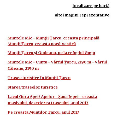
localizare pe hartă
alte imagini reprezentative
Muntele Mic - Munţii Ţarcu, creasta principală
Munții Țarcu, creasta nord-vestică
Munţii Ţarcu şi Godeanu, pe la refugiul Gugu
Muntele Mic - Cuntu - Vârful Țarcu, 2190 m - Vârful
Căleanu, 2190 m
Trasee turistice în Munții Țarcu
Starea traseelor turistice
Lacul Gura Apei/ Apelor - Șaua Iepei - creasta
masivului, descrierea traseului, anul 2017
Pe creasta Munților Țarcu, anul 2017