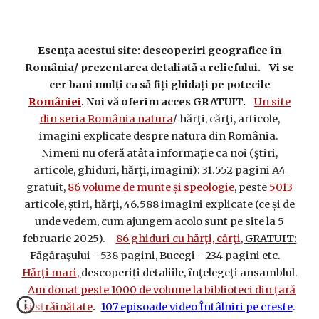
Esenţa acestui site: descoperiri geografice în
România/ prezentarea detaliată a reliefului. Vi se
cer bani mulți ca să fiți ghidați pe potecile
României
. Noi vă oferim acces GRATUIT.
Un site
din seria România natura
/ hărţi, cărţi, articole,
imagini explicate despre natura din România.
Nimeni nu oferă atâta informaţie ca noi (ştiri,
articole, ghiduri, hărţi, imagini): 31.552 pagini A4
gratuit,
86 volume de munte și speologie
, peste
5013
articole, știri, hărţi, 46.588 imagini explicate (ce și de
unde vedem, cum ajungem acolo sunt pe site la 5
februarie 2025).
86 ghiduri cu hărţi, cărţi
, GRATUIT:
Făgăraşului - 538 pagini, Bucegi - 234 pagini etc.
Hărţi mari
,
descoperiţi detaliile, înţelegeţi ansamblul.
Am donat peste 1000 de volume la biblioteci din țară
și străinătate
107 episoade video Întâlniri pe creste
.
.