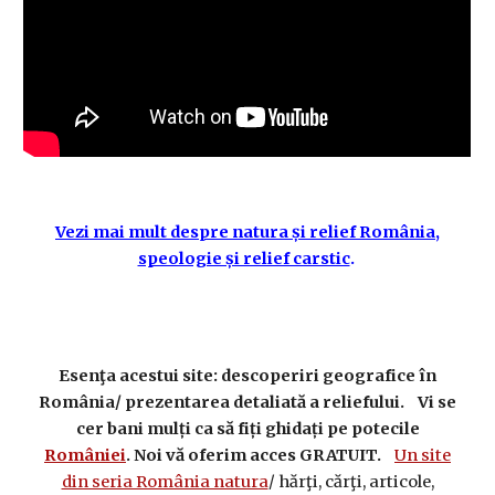
Vezi mai mult despre natura și relief România,
speologie și relief carstic
.
Esenţa acestui site: descoperiri geografice în
România/ prezentarea detaliată a reliefului. Vi se
cer bani mulți ca să fiți ghidați pe potecile
României
. Noi vă oferim acces GRATUIT.
Un site
din seria România natura
/ hărţi, cărţi, articole,