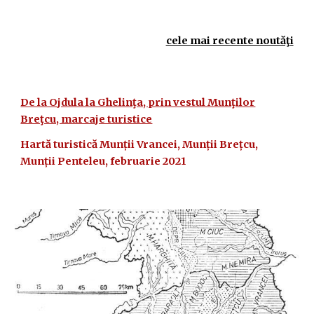
cele mai recente noutăţi
De la Ojdula la Ghelinţa, prin vestul Munţilor
Breţcu, marcaje turistice
Hartă turistică Munții Vrancei, Munții Brețcu,
Munții Penteleu, februarie 2021