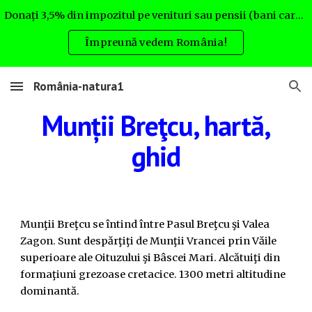
Donați 3,5% din impozitul pe venituri sau pensii (bani care altfel nu rămân la Dvs.) pentru România natura. Uite cum:
Skip to main content
Skip to navigation
Împreună vedem România!
România-natura1
Munții Breţcu, hartă,
ghid
Munţii Breţcu se întind între Pasul Breţcu şi Valea
Zagon. Sunt despărţiţi de Munţii Vrancei prin Văile
superioare ale Oituzului şi Bâscei Mari. Alcătuiţi din
formaţiuni grezoase cretacice. 1300 metri altitudine
dominantă.