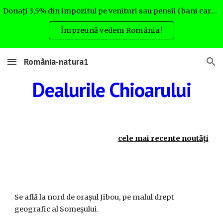
Donați 3,5% din impozitul pe venituri sau pensii (bani care altfel nu rămân la Dvs.) pentru România natura. Uite cum:
Skip to main content
Skip to navigation
Împreună vedem România!
România-natura1
Dealurile Chioarului
cele mai recente noutăţi
Se află la nord de oraşul Jibou, pe malul drept
geografic al Someşului.