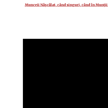
Munceii Năşcălat, când singuri, când în Munţi