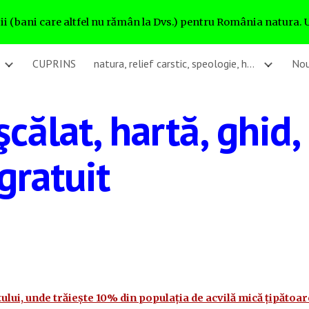
ii (bani care altfel nu rămân la Dvs.) pentru România natura. 
ip to main content
Skip to navigat
CUPRINS
natura, relief carstic, speologie, hărți mari, Bine ați venit!
Nou
călat, hartă, ghid,
gratuit
ului, unde trăiește 10% din populația de acvilă mică țipătoa