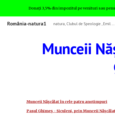
Donați 3,5% din impozitul pe venituri sau pens
Sk
România-natura1
natura, Clubul de Speologie „Emil Racoviță” București, romanianatura1 - GA4
Munceii Năş
Munceii Năşcălat în cele patru anotimpuri
Pasul Ghimeş - Siculeni, prin Munceii Nășcălat