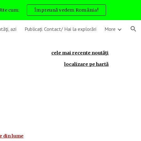
Uite cum:
Împreună vedem România!
ion
tăţi, azi
Publicați. Contact/ Hai la explorări
More
cele mai recente noutăţi
localizare pe hartă
re din lume