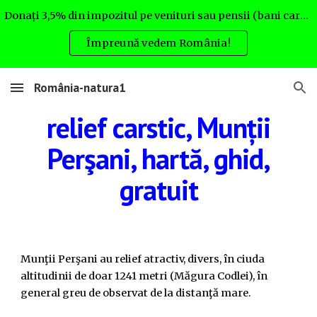
Donați 3,5% din impozitul pe venituri sau pensii (bani care altfel nu rămân la Dvs.) pentru România natura. Uite cum:
Skip to main content
Skip to navigation
Împreună vedem România!
România-natura1
relief carstic,
Munții
Perşani, hartă, ghid,
gratuit
Munţii Perşani au relief atractiv, divers, în ciuda
altitudinii de doar 1241 metri (Măgura Codlei), în
general greu de observat de la distanţă mare.