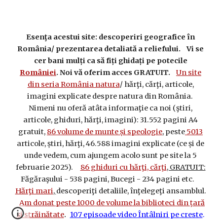
Esenţa acestui site: descoperiri geografice în
România/ prezentarea detaliată a reliefului. Vi se
cer bani mulți ca să fiți ghidați pe potecile
României
. Noi vă oferim acces GRATUIT.
Un site
din seria România natura
/ hărţi, cărţi, articole,
imagini explicate despre natura din România.
Nimeni nu oferă atâta informaţie ca noi (ştiri,
articole, ghiduri, hărţi, imagini): 31.552 pagini A4
gratuit,
86 volume de munte și speologie
, peste
5013
articole, știri, hărţi, 46.588 imagini explicate (ce și de
unde vedem, cum ajungem acolo sunt pe site la 5
februarie 2025).
86 ghiduri cu hărţi, cărţi
, GRATUIT:
Făgăraşului - 538 pagini, Bucegi - 234 pagini etc.
Hărţi mari
,
descoperiţi detaliile, înţelegeţi ansamblul.
Am donat peste 1000 de volume la biblioteci din țară
și străinătate
107 episoade video Întâlniri pe creste
.
.