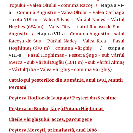
Topului - Valea Oltului - comuna Racoș
/
etapa a VI-
a
Comuna Augustin - Valea Oltului - Valea Carhaga
- cota 718 m - Valea Silvaș - Pâr.âul Nadeș - Vârful
Hegheș (684 m) - Valea Rica - satul Racoșu de Sus -
Augustin
/
etapa a VII-a
Comuna Augustin - satul
Racoșu de Sus - Pârâul Nadeș - Valea Rica - Pasul
Hoghimaș (670 m) - comuna Vârghiș
/ etapa a
VIII-a
Pasul Hoghimaș - Peștera Șugo - sub Vârful
Merca - sub Vârful Dugău (1.011 m) - sub Vârful Almaș
- Vârful Țiba - Valea Vârghiș - comuna Vârghiș
)
Catalogul peșterilor din România, anul 1981, Munții
Perșani
Peştera Hoţilor de la Apaţa/ Peşteri din Secuime
Peştera lui Bunko, lângă Poiana Hăghimaş
Cheile Vârghişului, acces, parcurgere
Peştera Mereşti, prima hartă, anul 1886