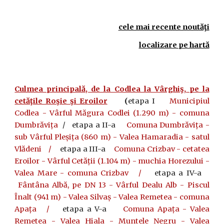
cele mai recente noutăţi
localizare pe hartă
Culmea principală, de la Codlea la Vârghiş, pe la
cetăţile Roşie şi Eroilor
(
etapa I
Municipiul
Codlea - Vârful Măgura Codlei (1.290 m) - comuna
Dumbrăvița
/ etapa a II-a
Comuna Dumbrăvița -
sub Vârful Pleșița (860 m) - Valea Hamaradia - satul
Vlădeni
/
etapa a III-a
Comuna Crizbav - cetatea
Eroilor - Vârful Cetății (1.104 m) - muchia Horezului -
Valea Mare - comuna Crizbav
/
etapa a IV-a
Fântâna Albă, pe DN 13 - Vârful Dealu Alb - Piscul
Înalt (941 m) - Valea Silvaș - Valea Remetea - comuna
Apața
/
etapa a V-a
Comuna Apața - Valea
Remetea - Valea Hiala - Muntele Negru - Valea