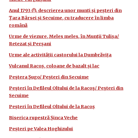
Anul 1793 (!), descrierea unor munți și peșteri din
Țara Bârsei și Secuime, cu traducere în limba
română
Urme de viezure, Meles meles, în Munții Tulișa/
Retezat și Perșani
Urme ale activității castorului la Dumbrăvița
Vulcanul Racoș, coloane de bazalt și lac
Peştera Şugo/ Peşteri din Secuime
Peşteri în Defileul Oltului de la Racoş/ Peşteri din
Secuime
Peșteri în Defileul Oltului de la Racoș
Biserica rupestră Şinca Veche
Peșteri pe Valea Hoghizului