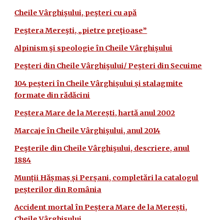
Cheile Vârghişului, peşteri cu apă
Peştera Mereşti, „pietre preţioase”
Alpinism şi speologie în Cheile Vârghişului
Peşteri din Cheile Vârghişului/ Peşteri din Secuime
104 peșteri în Cheile Vârghișului și stalagmite
formate din rădăcini
Peștera Mare de la Merești, hartă anul 2002
Marcaje în Cheile Vârghişului, anul 2014
Peşterile din Cheile Vârghişului, descriere, anul
1884
Munții Hășmaș și Perșani, completări la catalogul
peșterilor din România
Accident mortal în Peștera Mare de la Merești,
Cheile Vârghișului