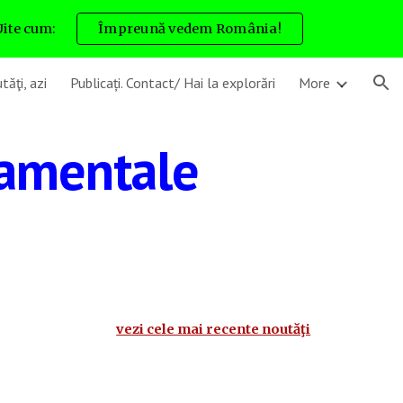
Uite cum:
Împreună vedem România!
ion
tăţi, azi
Publicați. Contact/ Hai la explorări
More
namentale
vezi cele mai recente noutăţi