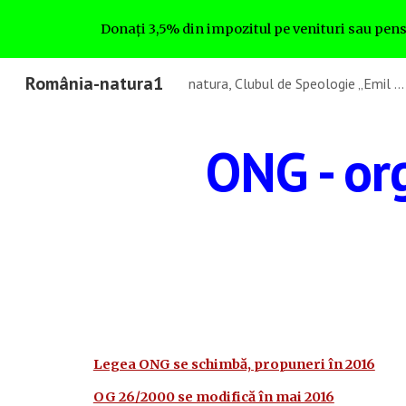
Donați 3,5% din impozitul pe venituri sau pens
Sk
România-natura1
natura, Clubul de Speologie „Emil Racoviță” București, romanianatura1 - GA4
ONG - or
Legea ONG se schimbă, propuneri în 2016
OG 26/2000 se modifică în mai 2016