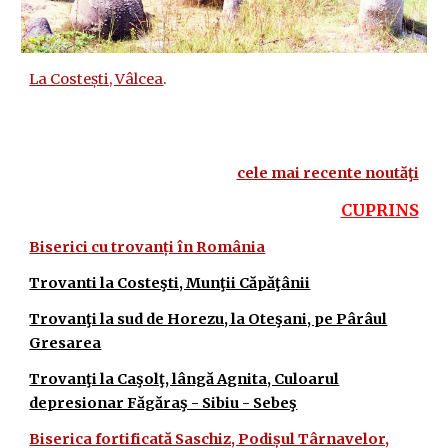
La Costești, Vâlcea
.
cele mai recente noutăţi
CUPRINS
Biserici cu trovanți în România
Trovanti la Costeşti, Munţii Căpăţânii
Trovanţi la sud de Horezu, la Oteşani, pe Pârâul
Gresarea
Trovanţi la Caşolţ, lângă Agnita, Culoarul
depresionar Făgăraş - Sibiu - Sebeş
Biserica fortificată Saschiz, Podișul Târnavelor,