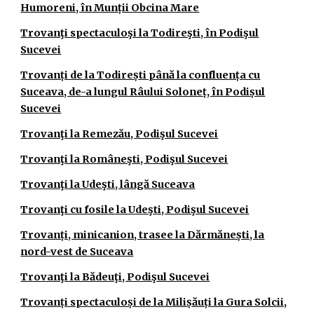
Humoreni, în Munții Obcina Mare
Trovanţi spectaculoşi la Todireşti, în Podişul
Sucevei
Trovanți de la Todirești până la confluența cu
Suceava, de-a lungul Râului Soloneț, în Podișul
Sucevei
Trovanţi la Remezău, Podişul Sucevei
Trovanţi la Româneşti, Podişul Sucevei
Trovanţi la Udeşti, lângă Suceava
Trovanţi cu fosile la Udeşti, Podişul Sucevei
Trovanți, minicanion, trasee la Dărmănești, la
nord-vest de Suceava
Trovanţi la Bădeuţi, Podişul Sucevei
Trovanți spectaculoși de la Milișăuți la Gura Solcii,