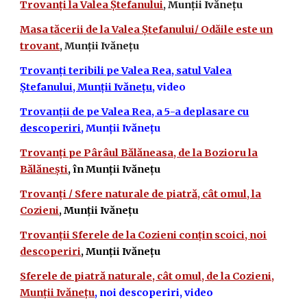
Trovanți la Valea Ștefanului
, Munții Ivănețu
Masa tăcerii de la Valea Ștefanului/ Odăile este un
trovant
, Munții Ivănețu
Trovanți teribili pe Valea Rea, satul Valea
Ștefanului, Munții Ivănețu
, video
Trovanții de pe Valea Rea, a 5-a deplasare cu
descoperiri
, Munții Ivănețu
Trovanți pe Pârâul Bălăneasa, de la Bozioru la
Bălănești
, în Munții Ivănețu
Trovanți / Sfere naturale de piatră, cât omul, la
Cozieni
, Munții Ivănețu
Trovanții Sferele de la Cozieni conțin scoici, noi
descoperiri
, Munții Ivănețu
Sferele de piatră naturale, cât omul, de la Cozieni,
Munții Ivănețu
, noi descoperiri, video