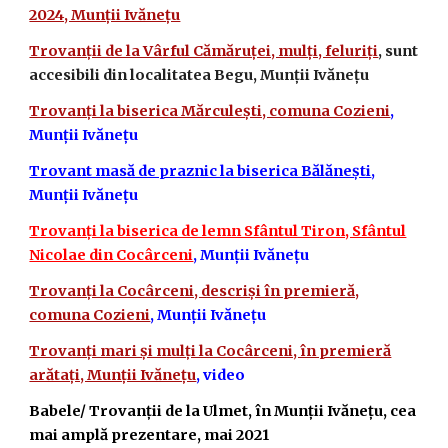
2024, Munții Ivănețu
Trovanții de la Vârful Cămăruței, mulți, feluriți
, sunt
accesibili din localitatea Begu, Munții Ivănețu
Trovanți la biserica Mărculești, comuna Cozieni
,
Munții Ivănețu
Trovant masă de praznic la biserica Bălănești
,
Munții Ivănețu
Trovanți la biserica de lemn Sfântul Tiron, Sfântul
Nicolae din Cocârceni
, Munții Ivănețu
Trovanți la Cocârceni, descriși în premieră,
comuna Cozieni
, Munții Ivănețu
Trovanți mari și mulți la Cocârceni, în premieră
arătați, Munții Ivănețu
, video
Babele/ Trovanții de la Ulmet, în Munții Ivănețu, cea
mai amplă prezentare, mai 2021