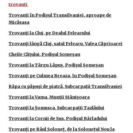
trovanți
Trovanți în Podișul Transilvaniei, aproape de
Micăsasa
Trovanţi la Cluj, pe Dealul Feleacului
Trovanţi lângă Cluj, satul Feleacu, Valea Căprioarei
Cheile Cliţului, Podişul Someşan
Trovanţi la Târgu Lăpuş, Podişul Someşan
Trovanţi pe Culmea Breaza, în Podişul Someşan
Râpa cu păpuşi de piatră, Subcarpaţii Transilvaniei
Trovanţi la Vama, Munţii Stânişoara
Trovanţi la Şomusca, Subcarpaţii Tazlăului
Trovanţi la Cornii de Sus, Podişul Bârladului
Trovanţi pe Râul Soloneţ, de la Solonețul Nou la