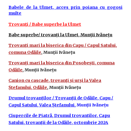
Babele de la Ulmet, acces prin poiana cu gogoși
multe
Trovanţi / Babe superbe la Ulmet
Babe superbe/ trovanți la Ulmet, Munţii Ivăneţu
Trovanți mari la biserica din Capu / Capul Satului,
comuna Odăile
, Munții Ivănețu
Trovanți mari la biserica din Posobești, comuna
Odăile
, Munții Ivănețu
Canion cu cascade, trovanți și urși la Valea
Ștefanului, Odăile
, Munții Ivănețu
Drumul trovanților / Trovanții de Odăile, Capu /
Capul Satului, Valea Ștefanului
, Munții Ivănețu
Ciupercile de Piatră, Drumul trovanților, Capu
Satului, trovanții de la Odăile, octombrie 2024