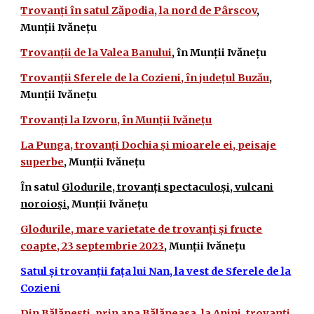
Trovanți în satul Zăpodia, la nord de Pârscov
,
Munții Ivănețu
Trovanții de la Valea Banului
, în Munții Ivănețu
Trovanții Sferele de la Cozieni, în județul Buzău
,
Munții Ivănețu
Trovanți la Izvoru, în Munții Ivănețu
La Punga, trovanți Dochia și mioarele ei, peisaje
superbe
, Munții Ivănețu
În satul
Glodurile, trovanți spectaculoși, vulcani
noroioși
, Munții Ivănețu
Glodurile, mare varietate de trovanți și fructe
coapte, 23 septembrie 2023
, Munții Ivănețu
Satul și trovanții fața lui Nan, la vest de Sferele de la
Cozieni
Din Bălănești, prin apa Bălăneasa, la Anini, trovanți