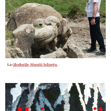
La
Glodurile, Munții Ivănețu.