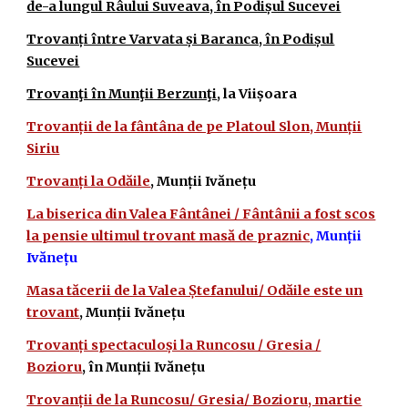
de-a lungul Râului Suveava, în Podișul Sucevei
Trovanți între Varvata și Baranca, în Podișul
Sucevei
Trovanţi în Munţii Berzunţi
, la Viișoara
Trovanții de la fântâna de pe Platoul Slon, Munții
Siriu
Trovanți la Odăile
, Munții Ivănețu
La biserica din Valea Fântânei / Fântânii a fost scos
la pensie ultimul trovant masă de praznic
, Munții
Ivănețu
Masa tăcerii de la Valea Ștefanului/ Odăile este un
trovant
, Munții Ivănețu
Trovanți spectaculoși la Runcosu / Gresia /
Bozioru
, în Munții Ivănețu
Trovanții de la Runcosu/ Gresia/ Bozioru, martie