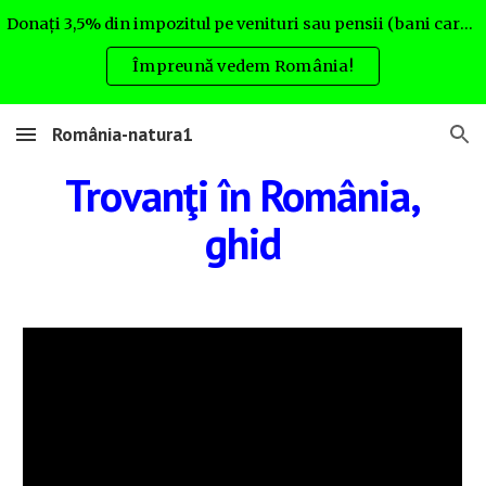
Donați 3,5% din impozitul pe venituri sau pensii (bani care altfel nu rămân la Dvs.) pentru România natura. Uite cum:
Skip to main content
Skip to navigation
Împreună vedem România!
România-natura1
Trovanţi în România,
ghid