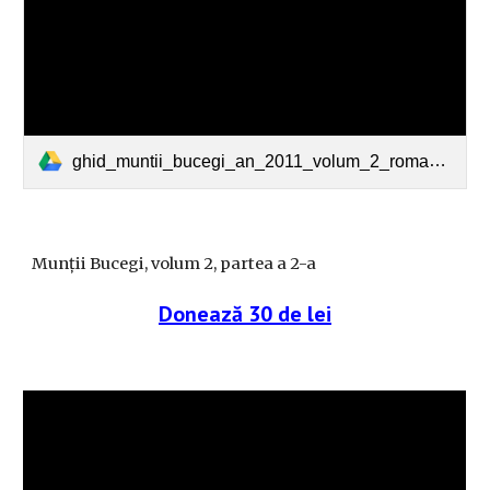
ghid_muntii_bucegi_an_2011_volum_2_romania-natura-partea_2.pdf
Munții Bucegi, volum 2, partea a 2-a
Donează 30 de lei