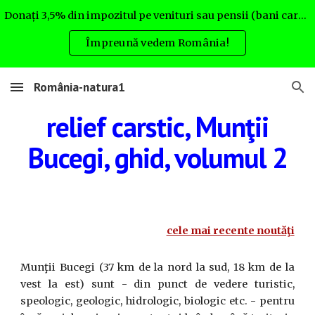
Donați 3,5% din impozitul pe venituri sau pensii (bani care altfel nu rămân la Dvs.) pentru România natura. Uite cum:
Skip to main content
Skip to navigation
Împreună vedem România!
România-natura1
relief carstic,
Munţii
Bucegi, ghid, volumul 2
cele mai recente noutăţi
Munţii Bucegi (37 km de la nord la sud, 18 km de la
vest la est) sunt - din punct de vedere turistic,
speologic, geologic, hidrologic, biologic etc. - pentru