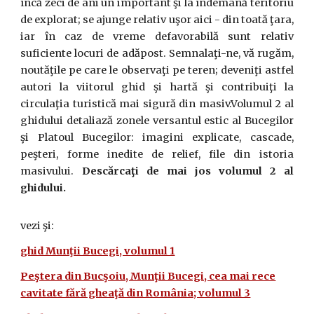
încă zeci de ani un important şi la îndemână teritoriu
de explorat; se ajunge relativ uşor aici - din toată ţara,
iar în caz de vreme defavorabilă sunt relativ
suficiente locuri de adăpost. Semnalaţi-ne, vă rugăm,
noutăţile pe care le observaţi pe teren; deveniţi astfel
autori la viitorul ghid şi hartă şi contribuiţi la
circulaţia turistică mai sigură din masiv.Volumul 2 al
ghidului detaliază zonele versantul estic al Bucegilor
şi Platoul Bucegilor: imagini explicate, cascade,
peşteri, forme inedite de relief, file din istoria
masivului.
Descărcaţi de mai jos volumul 2 al
ghidului.
vezi şi:
ghid Munţii Bucegi, volumul 1
Peştera din Bucşoiu, Munţii Bucegi, cea mai rece
cavitate fără gheaţă din România; volumul 3