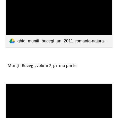
ghid_muntii_bucegi_an_2011_romania-natura-volum_2_partea_1.pdf
Munții Bucegi, volum 2, prima parte